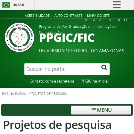
BRASIL
Simplifique!
ACESSIBILIDADE
ALTO CONTRASTE
MAPA DO SITE
A+
A
A-
PT
EN
ES
Comunica BR
Programa de Pós-Graduação em Informação e
PPGIC/FIC
Comunicação
Participe
Acesso à informação
UNIVERSIDADE FEDERAL DO AMAZONAS
Legislação
Canais
Contato com a secretaria
PPGIC na mídia
PÁGINA INICIAL
>
PROJETOS DE PESQUISA
MENU
Projetos de pesquisa