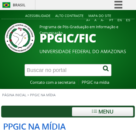
BRASIL
Simplifique!
ACESSIBILIDADE
ALTO CONTRASTE
MAPA DO SITE
A+
A
A-
PT
EN
ES
Comunica BR
Programa de Pós-Graduação em Informação e
PPGIC/FIC
Comunicação
Participe
Acesso à informação
UNIVERSIDADE FEDERAL DO AMAZONAS
Legislação
Canais
Contato com a secretaria
PPGIC na mídia
PÁGINA INICIAL
>
PPGIC NA MÍDIA
MENU
PPGIC NA MÍDIA