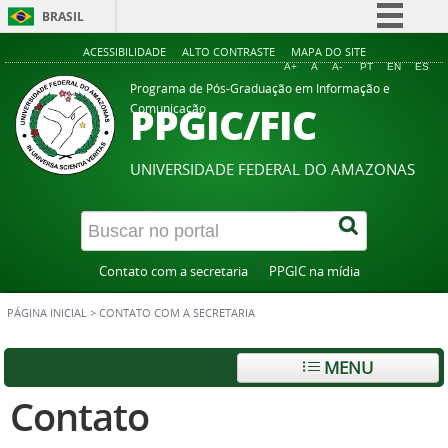
BRASIL
Simplifique!
ACESSIBILIDADE
ALTO CONTRASTE
MAPA DO SITE
A+
A
A-
PT
EN
ES
Comunica BR
Programa de Pós-Graduação em Informação e
PPGIC/FIC
Comunicação
Participe
Acesso à informação
UNIVERSIDADE FEDERAL DO AMAZONAS
Legislação
Canais
Contato com a secretaria
PPGIC na mídia
PÁGINA INICIAL
>
CONTATO COM A SECRETARIA
MENU
Contato