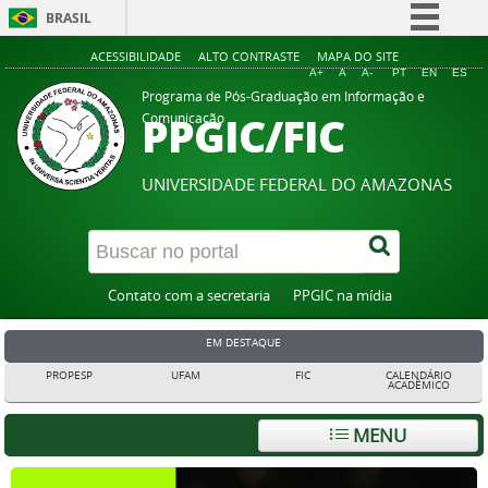
BRASIL
Simplifique!
ACESSIBILIDADE
ALTO CONTRASTE
MAPA DO SITE
A+
A
A-
PT
EN
ES
Comunica BR
Programa de Pós-Graduação em Informação e
PPGIC/FIC
Comunicação
Participe
Acesso à informação
UNIVERSIDADE FEDERAL DO AMAZONAS
Legislação
Canais
Contato com a secretaria
PPGIC na mídia
EM DESTAQUE
PROPESP
UFAM
FIC
CALENDÁRIO
ACADÊMICO
MENU