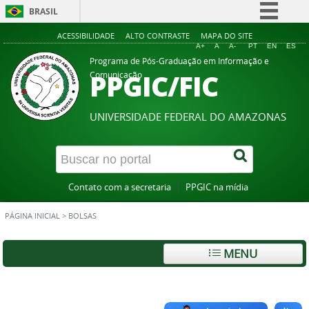
BRASIL
Simplifique!
ACESSIBILIDADE
ALTO CONTRASTE
MAPA DO SITE
A+
A
A-
PT
EN
ES
Comunica BR
Programa de Pós-Graduação em Informação e
PPGIC/FIC
Comunicação
Participe
Acesso à informação
UNIVERSIDADE FEDERAL DO AMAZONAS
Legislação
Canais
Contato com a secretaria
PPGIC na mídia
PÁGINA INICIAL
>
BOLSAS
MENU