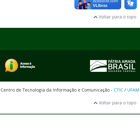
Voltar para o topo
Centro de Tecnologia da Informação e Comunicação -
CTIC
/
UFAM
Voltar para o topo