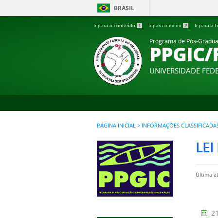
BRASIL
Ir para o conteúdo
1
Ir para o menu
2
Ir para a
Programa de Pós-Gradua
PPGIC/
UNIVERSIDADE FE
PÁGINA INICIAL
>
INFORMAÇÕES CLASSIFICADA
LEI
Última a
21