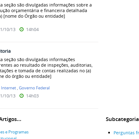
a seção são divulgadas informações sobre a
ução orçamentária e financeira detalhada
a) [nome do Órgão ou entidade]
1/10/13
14h04
toria
a seção são divulgadas informações
rentes ao resultado de inspeções, auditorias,
tações e tomada de contas realizadas no (a)
e do órgão ou entidade]
:
Internet
,
Governo Federal
1/10/13
14h03
rtigos...
Subcategoria
es e Programas
Perguntas f
titucional