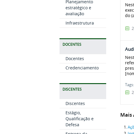
Planejamento
Nest
estratégico e
exec
avaliação
do (
Infraestrutura
2
DOCENTES
Audi
Nest
Docentes
refe
Credenciamento
pres
[nom
Tags
DISCENTES
2
Discentes
Estágio,
Mais A
Qualificação e
Defesa
Açõ
Entrega da
Ins