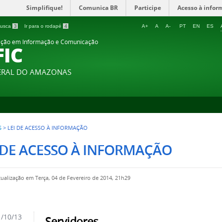
Simplifique!
Comunica BR
Participe
Acesso à infor
 busca
3
Ir para o rodapé
4
A+
A
A-
PT
EN
ES
ção em Informação e Comunicação
FIC
DERAL DO AMAZONAS
S
>
LEI DE ACESSO À INFORMAÇÃO
 DE ACESSO À INFORMAÇÃO
tualização em Terça, 04 de Fevereiro de 2014, 21h29
/10/13
Servidores