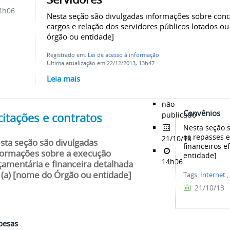
4h06
Nesta seção são divulgadas informações sobre con
cargos e relação dos servidores públicos lotados ou
órgão ou entidade]
Registrado em:
Lei de acesso à informação
Última atualização em 22/12/2013, 13h47
Leia mais
não
Convênios
publicado
citações e contratos
Nesta seção 
os repasses e
21/10/13
sta seção são divulgadas
financeiros e
formações sobre a execução
entidade]
14h06
çamentária e financeira detalhada
 (a) [nome do Órgão ou entidade]
Tags:
Internet
,
21/10/13
pesas