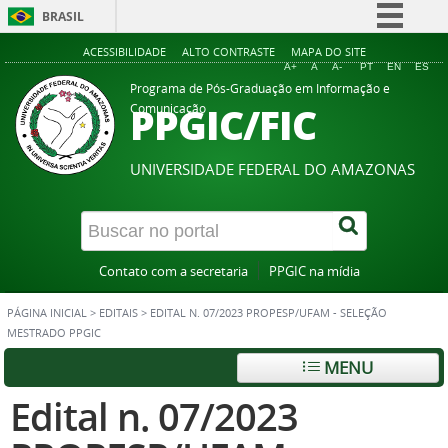
BRASIL
Simplifique!
ACESSIBILIDADE
ALTO CONTRASTE
MAPA DO SITE
A+
A
A-
PT
EN
ES
Comunica BR
Programa de Pós-Graduação em Informação e
PPGIC/FIC
Comunicação
Participe
Acesso à informação
UNIVERSIDADE FEDERAL DO AMAZONAS
Legislação
Canais
Contato com a secretaria
PPGIC na mídia
PÁGINA INICIAL
>
EDITAIS
>
EDITAL N. 07/2023 PROPESP/UFAM - SELEÇÃO
MESTRADO PPGIC
MENU
Edital n. 07/2023