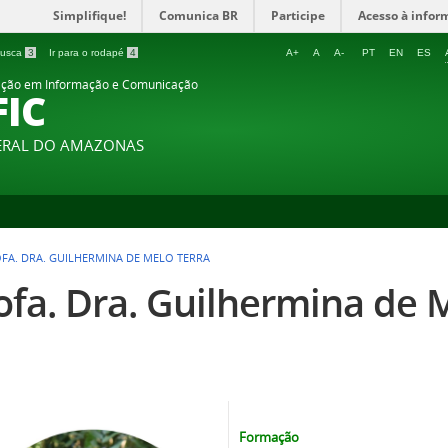
Simplifique!
Comunica BR
Participe
Acesso à infor
 busca
3
Ir para o rodapé
4
A+
A
A-
PT
EN
ES
ção em Informação e Comunicação
FIC
DERAL DO AMAZONAS
FA. DRA. GUILHERMINA DE MELO TERRA
ofa. Dra. Guilhermina de 
Formação