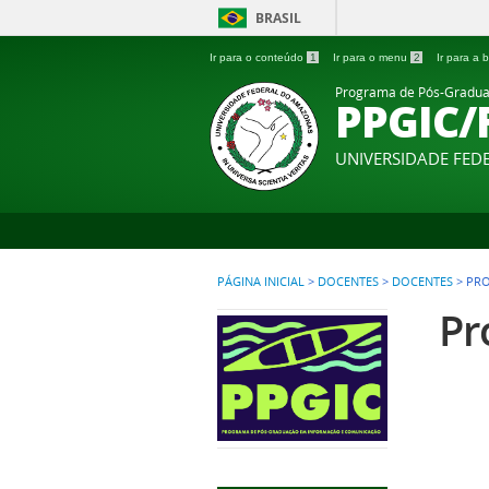
BRASIL
Ir para o conteúdo
1
Ir para o menu
2
Ir para a
Programa de Pós-Gradua
PPGIC/
UNIVERSIDADE FE
PÁGINA INICIAL
>
DOCENTES
>
DOCENTES
>
PRO
Pr